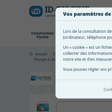
Créer
Connexion
Ajouter à ma 
une
Vos paramètres de
liste
Vous
devez
d'envies
être
Lors de la consultation de
Construction
Revêtement
Pompe
Trai
connecté
Piscine
Piscine
Filtration
(ordinateur, téléphone por
Nom de
pour
la liste
Un « cookie » est un fichie
ajouter
d'envies
collecter des information
des
Accueil
Chauffage piscine & Déshumidific
notre site et d’en mesurer
produits
Pompe à chaleur MASTER INVERTER S+ connec
à
Pompe à c
Vous pouvez régler vos pr
votre
liste
connectée 
d'envies.
Conf