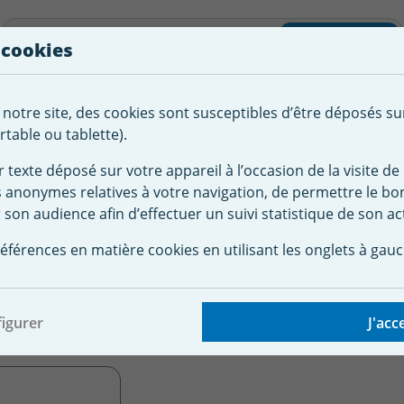
liste d'envies
Rechercher
 cookies
Créer
 notre site, des cookies sont susceptibles d’être déposés su
tement de
Robot
Chauffage &
Couverture
Autour de la
l'eau
Piscine
Désumi
Sécurité
piscine
table ou tablette).
r texte déposé sur votre appareil à l’occasion de la visite de 
s anonymes relatives à votre navigation, de permettre le b
ateur
Pompe à Chaleur Piscine
Pompe à chaleur Polytropic
 son audience afin d’effectuer un suivi statistique de son act
tée Polytropic
haleur MASTER INVER
éférences en matière cookies en utilisant les onglets à gauc
Polytropic
igurer
J'acc