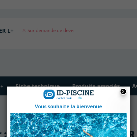
ER L+
Sur demande de devis
 +
Fiche technique
Produits associés
A
ur : Pompe à chaleur MASTER