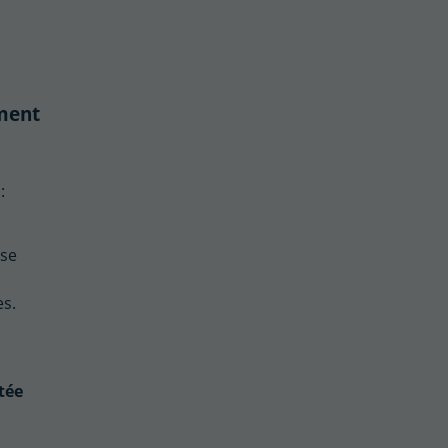
ement
:
sse
es.
tée