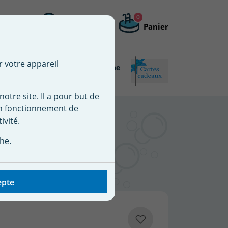
0
Me connecter
Mon compte
Panier
 une nouvelle liste
r votre appareil
Piscine
Matériel de piscine
Connectée
reconditionné
notre site. Il a pour but de
on fonctionnement de
ivité.
TER S+
he.
epte