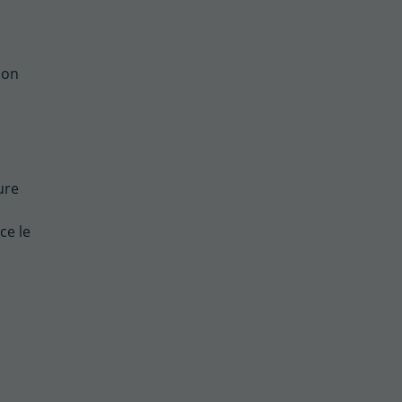
ion
ure
ce le