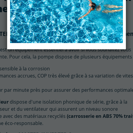
ectée Polytropic
ER S+, un appareil respectueux de l'environn
est un équipement essentiel à avoir si vous souhaitez vous
te. Pour cela, la pompe dispose de plusieurs équipements 
ensible à la corrosion
nces accrues, COP très élevé grâce à sa variation de vite
tour par minute près pour assurer des performances optimal
leur
dispose d'une isolation phonique de série, grâce à la
seur et du ventilateur qui assurent un niveau sonore
ée avec des matériaux recyclés
(carrosserie en ABS 70% trai
che éco-responsable.