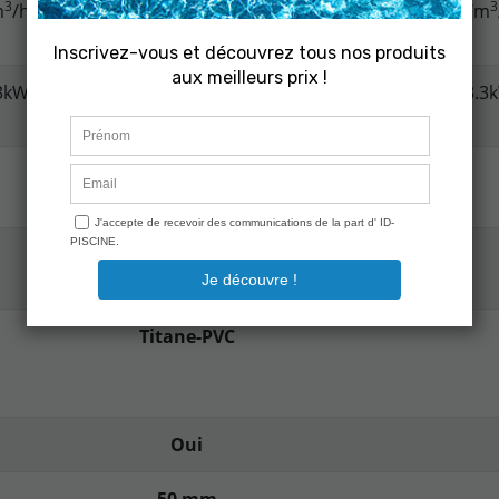
3
3
3
3
3
m
/h
5m
/h
6m
/h
7m
/h
7m
3kW
1.9kW
2.2kW
3kW
3.3
ROTARY
GMCC
Titane-PVC
Oui