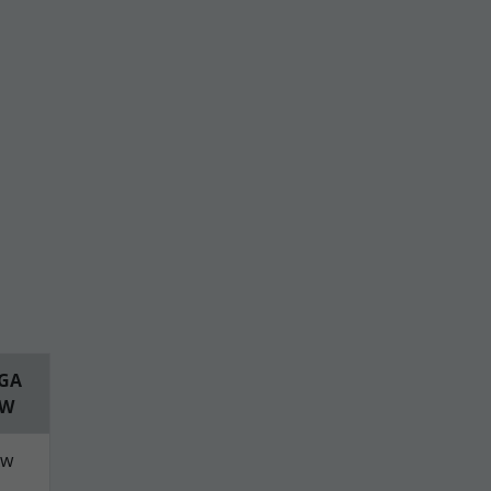
GA
KW
kw