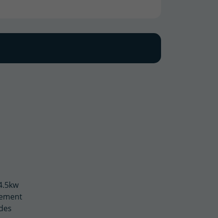
 4.5kw
nnement
 des