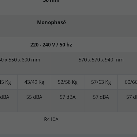
50 mm
Monophasé
220 - 240 V / 50 hz
50 x 550 x 800 mm
570 x 570 x 940 mm
45 Kg
43/49 Kg
52/58 Kg
57/63 Kg
60/66
 dBA
55 dBA
57 dBA
57 dBA
57 d
R410A