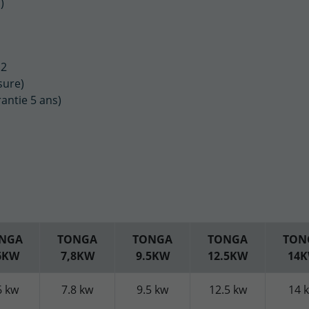
)
.2
sure)
antie 5 ans)
NGA
TONGA
TONGA
TONGA
TON
6KW
7,8KW
9.5KW
12.5KW
14
6 kw
7.8 kw
9.5 kw
12.5 kw
14 