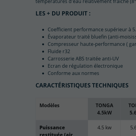
températures d'eau relativement fraîche (8°
LES + DU PRODUIT :
Coefficient performance supérieur à 5
Évaporateur traité bluefin (anti-moisis
Compresseur haute-performance ( gar
Fluide r32
Carrosserie ABS traitée anti-UV
Ecran de régulation électronique
Conforme aux normes
CARACTÉRISTIQUES TECHNIQUES
Modèles
TONGA
TO
4.5kW
5.
Puissance
4.5 kw
5.
restituée (air