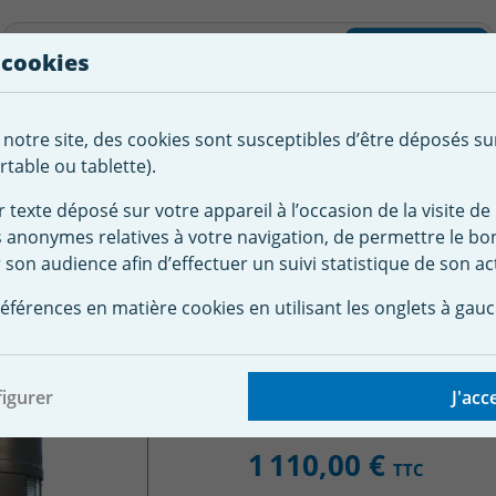
liste d'envies
Rechercher
 cookies
Créer
 notre site, des cookies sont susceptibles d’être déposés su
tement de
Robot
Chauffage &
Couverture
Autour de la
l'eau
Piscine
Désumi
Sécurité
piscine
table ou tablette).
r texte déposé sur votre appareil à l’occasion de la visite de 
s anonymes relatives à votre navigation, de permettre le b
ateur
Pompe à Chaleur Piscine
Pompe à Chaleur ID-PAC
 son audience afin d’effectuer un suivi statistique de son act
haleur ID-PAC Tonga 
éférences en matière cookies en utilisant les onglets à gauc
igurer
J'acc
1 110,00 €
TTC