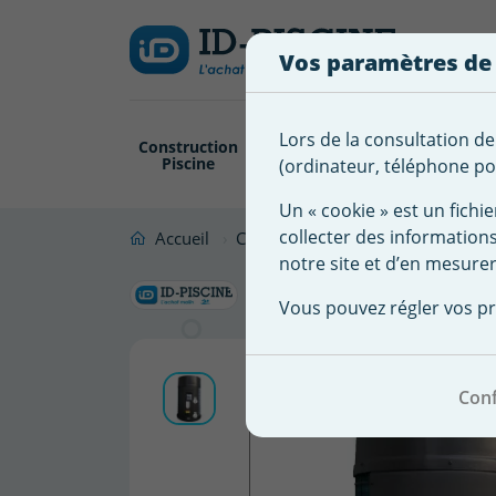
Créer
Connexion
Ajouter à ma 
une
Vos paramètres de
liste
Vous
devez
d'envies
être
Lors de la consultation de
Construction
Revêtement
Pompe
Trai
connecté
Piscine
Piscine
Filtration
(ordinateur, téléphone por
Nom de
pour
la liste
ajouter
Un « cookie » est un fichie
d'envies
des
collecter des information
Accueil
Chauffage piscine & Déshumidific
produits
notre site et d’en mesurer
Pompe à c
à
Vous pouvez régler vos pr
votre
liste
d'envies.
Conf