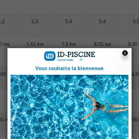
.2
5.3
5.4
5.4
5.
0 kw
5.65 kw
7.8 kw
8.05 kw
9.30
.89
4.09
4.09
4.27
4.0
OUI
3
3
3
3
30 m
30/45 m
35/55 m
45/70 m
60/8