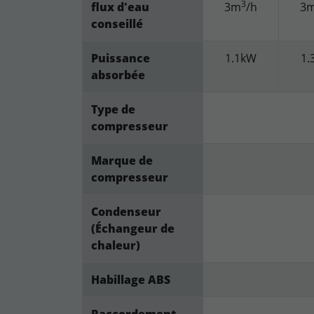
3
flux d'eau
3m
/h
3
conseillé
Puissance
1.1kW
1.
absorbée
Type de
compresseur
Marque de
compresseur
Condenseur
(Échangeur de
chaleur)
Habillage ABS
Raccordement