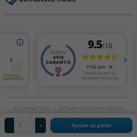
© Copyright 2026
|
Droits et reproduction interdite
Création site internet Greentic
|
Qté
Vos paramètres de cookies
-
+
Ajouter au panier