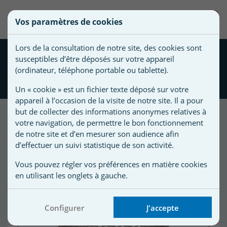
une
0
Vos paramètres de cookies
liste
Vous
Créer une nouvelle liste
devez
d'envies
Lors de la consultation de notre site, des cookies sont
être
Grille bonde de fond
susceptibles d’être déposés sur votre appareil
connecté
WGX1048E anti vortex + vis
(ordinateur, téléphone portable ou tablette).
Nom de
pour
HAYWARD
la liste
ajouter
Un « cookie » est un fichier texte déposé sur votre
d'envies
des
appareil à l’occasion de la visite de notre site. Il a pour
produits
but de collecter des informations anonymes relatives à
à
votre navigation, de permettre le bon fonctionnement
de notre site et d’en mesurer son audience afin
votre
d’effectuer un suivi statistique de son activité.
liste
d'envies.
r
Vous pouvez régler vos préférences en matière cookies
en utilisant les onglets à gauche.
r
Configurer
J'accepte
n
s