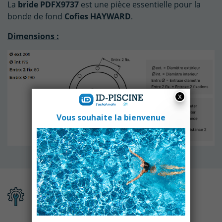
La
bride PDFX9737
est une pièce essentielle pour la
bonde de fond
Cofies HAYWARD
.
Dimensions :
Fiche technique