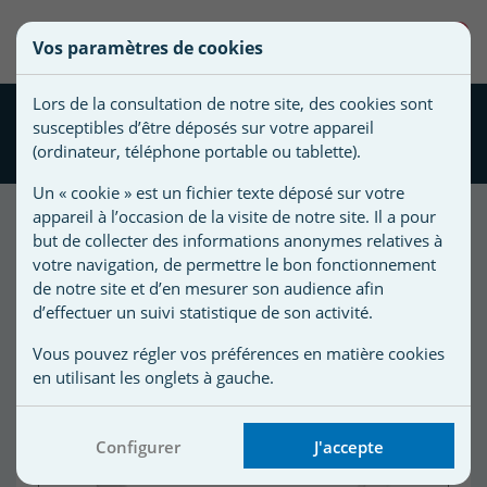
une
0
Vos paramètres de cookies
liste
Vous
Créer une nouvelle liste
devez
d'envies
Lors de la consultation de notre site, des cookies sont
être
Bride PDFX9737 bonde de
susceptibles d’être déposés sur votre appareil
connecté
fond Cofies HAYWARD
Nom de
(ordinateur, téléphone portable ou tablette).
pour
la liste
ajouter
Un « cookie » est un fichier texte déposé sur votre
d'envies
des
appareil à l’occasion de la visite de notre site. Il a pour
produits
but de collecter des informations anonymes relatives à
à
votre navigation, de permettre le bon fonctionnement
votre
de notre site et d’en mesurer son audience afin
d’effectuer un suivi statistique de son activité.
liste
d'envies.
r
Vous pouvez régler vos préférences en matière cookies
en utilisant les onglets à gauche.
r
Configurer
J'accepte
n
s