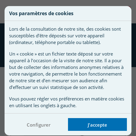
une
0
Vos paramètres de cookies
liste
Vous
Créer une nouvelle liste
devez
d'envies
Lors de la consultation de notre site, des cookies sont
être
Clips inox + écrous +
susceptibles d’être déposés sur votre appareil
connecté
rondelles CE03010011 -
Nom de
(ordinateur, téléphone portable ou tablette).
pour
Projecteur 300W EUROLITE
la liste
ajouter
Un « cookie » est un fichier texte déposé sur votre
SNTE
d'envies
des
appareil à l’occasion de la visite de notre site. Il a pour
produits
but de collecter des informations anonymes relatives à
à
votre navigation, de permettre le bon fonctionnement
votre
de notre site et d’en mesurer son audience afin
d’effectuer un suivi statistique de son activité.
liste
d'envies.
r
Vous pouvez régler vos préférences en matière cookies
en utilisant les onglets à gauche.
r
Configurer
J'accepte
n
s