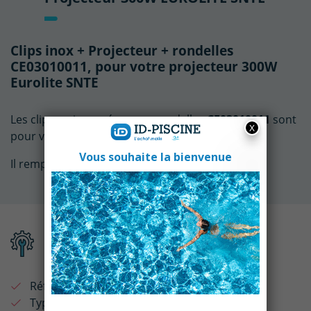
Clips inox + Projecteur + rondelles
CE03010011, pour votre projecteur 300W
Eurolite SNTE
Les clips en inox + écrous + rondelles
CE03010011
sont
pour votre
Projecteur 300W Eurolite SNTE.
Il remplace les modèles :
106D004 et 106D006.
Fiche technique
Référence :
CE03010011
Type de produit :
Ecrou