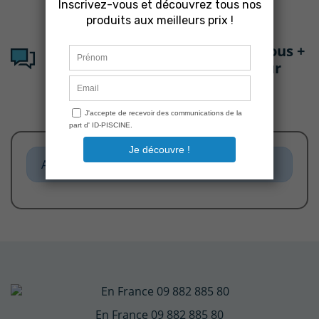
Avis clients sur : Clips inox + écrous +
rondelles CE03010011 - Projecteur
300W EUROLITE SNTE
Aucun avis n'a été publié pour le moment.
En France 09 882 885 80