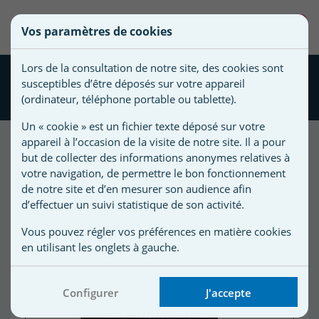
une
0
Vos paramètres de cookies
liste
Vous
Créer une nouvelle liste
devez
d'envies
Lors de la consultation de notre site, des cookies sont
être
Sangle de tension bâche à
susceptibles d’être déposés sur votre appareil
connecté
barre
Nom de
(ordinateur, téléphone portable ou tablette).
pour
la liste
ajouter
Un « cookie » est un fichier texte déposé sur votre
d'envies
des
appareil à l’occasion de la visite de notre site. Il a pour
produits
but de collecter des informations anonymes relatives à
à
votre navigation, de permettre le bon fonctionnement
votre
de notre site et d’en mesurer son audience afin
d’effectuer un suivi statistique de son activité.
liste
d'envies.
r
Vous pouvez régler vos préférences en matière cookies
en utilisant les onglets à gauche.
r
Configurer
J'accepte
n
s