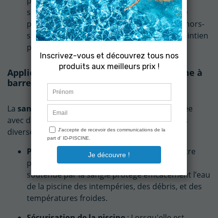
plusieurs tailles et peut être ajustée pour
s'adapter à différents types de bâches et de
piscines. Elle convient à la fois aux piscines hors-
sol et enterrées, offrant une solution de maintien
pour une large gamme de couvertures.
Applications de la sangle de tension bâche à
barre piscine
La
sangle de tension
est conçue pour être utilisée
avec des bâches à barre, et elle s'avère utile dans
diverses situations :
Protection hivernale
: En hiver, lorsque votre
piscine n'est pas utilisée, la bâche à barre
soutenue par la sangle protège efficacement l’eau
de la piscine des intempéries, des débris, et des
températures froides.
Sécurisation de la piscine
: Lorsqu'elle est