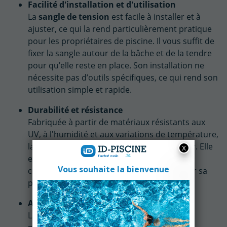
Facilité d'installation et d'utilisation
La
sangle de tension
est facile à installer et à
ajuster, ce qui la rend particulièrement pratique
pour les propriétaires de piscine. Il vous suffit de
fixer la sangle autour de la bâche et de la tendre
pour qu’elle reste en place. Son installation ne
nécessite pas d’outils spécifiques, ce qui rend son
utilisation simple et rapide.
Durabilité et résistance
Fabriquée à partir de matériaux résistants aux
UV, à l'humidité et aux variations de température,
la
sangle de tension
est conçue pour durer. Elle
est spécialement conçue pour résister aux
conditions extérieures difficiles et maintenir sa
performance pendant de longues périodes.
Adaptabilité
La
sangle de tension
est disponible dans