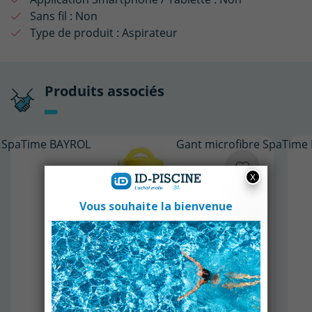
Sans fil :
Non
Type de produit :
Aspirateur
Produits associés
1L SpaTime BAYROL
Gant microfibre SpaTime