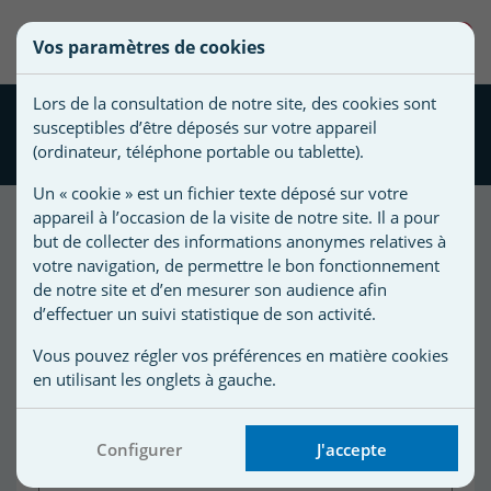
une
0
Vos paramètres de cookies
liste
Vous
Créer une nouvelle liste
devez
d'envies
Lors de la consultation de notre site, des cookies sont
être
Aspirateur piscine manuel à
susceptibles d’être déposés sur votre appareil
connecté
pompe MANO VAC
(ordinateur, téléphone portable ou tablette).
Nom de
pour
la liste
ajouter
Un « cookie » est un fichier texte déposé sur votre
d'envies
des
appareil à l’occasion de la visite de notre site. Il a pour
produits
but de collecter des informations anonymes relatives à
à
votre navigation, de permettre le bon fonctionnement
de notre site et d’en mesurer son audience afin
votre
d’effectuer un suivi statistique de son activité.
liste
d'envies.
r
Vous pouvez régler vos préférences en matière cookies
en utilisant les onglets à gauche.
r
Configurer
J'accepte
n
s