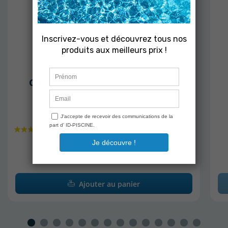
ZODIAC
Cartouche de purification Zodiac
Nature2 Spa - A l'unité
En stock
39,80 €
Ajouter au panier