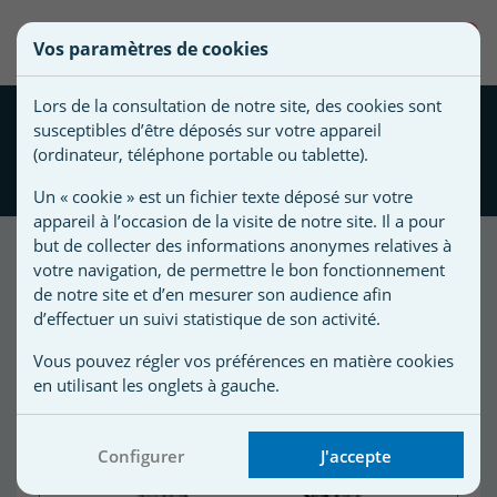
une
0
Vos paramètres de cookies
liste
Vous
Créer une nouvelle liste
devez
d'envies
Lors de la consultation de notre site, des cookies sont
être
Cable complet 18 m
susceptibles d’être déposés sur votre appareil
connecté
Aquacyclone / RV4460 /
Nom de
(ordinateur, téléphone portable ou tablette).
pour
Vortex ZODIAC
la liste
ajouter
Un « cookie » est un fichier texte déposé sur votre
d'envies
des
appareil à l’occasion de la visite de notre site. Il a pour
produits
but de collecter des informations anonymes relatives à
à
votre navigation, de permettre le bon fonctionnement
Promo !
votre
de notre site et d’en mesurer son audience afin
d’effectuer un suivi statistique de son activité.
liste
-20,00 €
d'envies.
r
Vous pouvez régler vos préférences en matière cookies
en utilisant les onglets à gauche.
r
Configurer
J'accepte
n
s