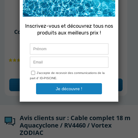
ZODIAC
Connecteur de câble Vortex / Cyclonx
ZODIAC
En stock
22,90 €
Ajouter au panier
Avis clients sur : Cable complet 18 m
Aquacyclone / RV4460 / Vortex
ZODIAC