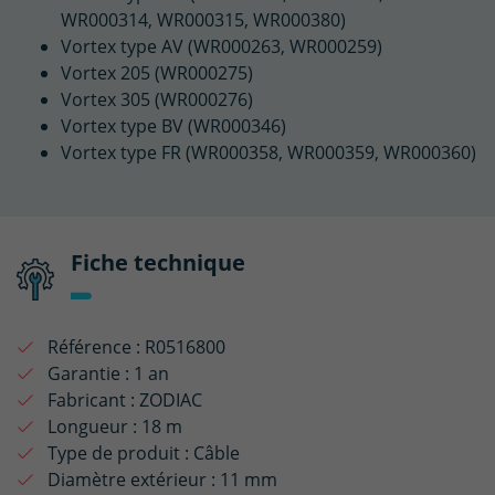
WR000314, WR000315, WR000380)
Vortex type AV (WR000263, WR000259)
Vortex 205 (WR000275)
Vortex 305 (WR000276)
Vortex type BV (WR000346)
Vortex type FR (WR000358, WR000359, WR000360)
Fiche technique
Référence :
R0516800
Garantie :
1 an
Fabricant :
ZODIAC
Longueur :
18 m
Type de produit :
Câble
Diamètre extérieur :
11 mm