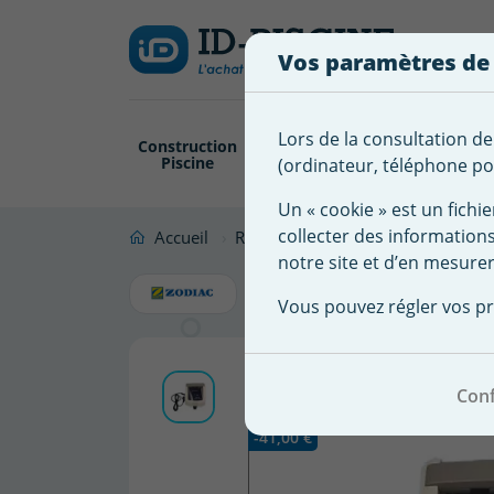
Créer
Connexion
Ajouter à ma 
une
Vos paramètres de
liste
Vous
devez
d'envies
être
Lors de la consultation de
Construction
Revêtement
Pompe
Trai
connecté
Piscine
Piscine
Filtration
(ordinateur, téléphone por
Nom de
pour
la liste
ajouter
Un « cookie » est un fichie
d'envies
des
collecter des information
Accueil
Robot Piscine
Accessoire robot
produits
notre site et d’en mesurer
Boitier d
à
Vous pouvez régler vos pr
votre
liste
d'envies.
Conf
Promo !
-41,00 €