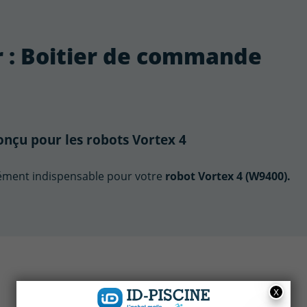
ur : Boitier de commande
nçu pour les robots Vortex 4
ément indispensable pour votre
robot Vortex 4 (
W9400).