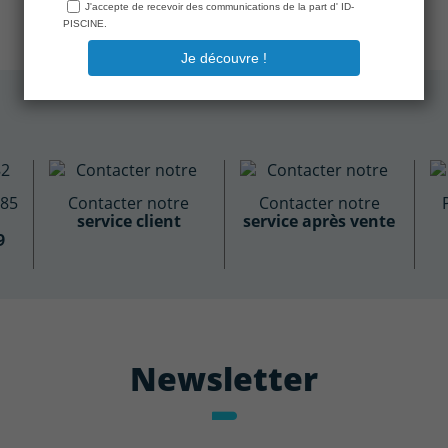
885
Contacter notre
Contacter notre
service client
service après vente
9
Newsletter