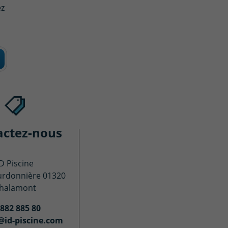
ez
actez-nous
ID Piscine
urdonnière 01320
halamont
 882 885 80
@id-piscine.com