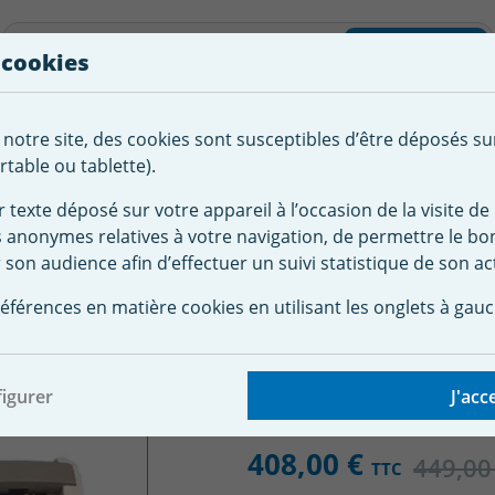
liste d'envies
Rechercher
 cookies
Créer
 notre site, des cookies sont susceptibles d’être déposés su
tement de
Robot
Chauffage &
Couverture
Autour de la
l'eau
Piscine
Désumi
Sécurité
piscine
table ou tablette).
r texte déposé sur votre appareil à l’occasion de la visite de 
s anonymes relatives à votre navigation, de permettre le b
 piscine
Accessoire robot Zodiac Baracuda
Boitier de comm
 son audience afin d’effectuer un suivi statistique de son act
e commande robots Vor
éférences en matière cookies en utilisant les onglets à gauc
igurer
J'acc
408,00 €
449,00
TTC