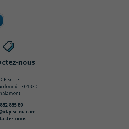
actez-nous
ID Piscine
urdonnière 01320
halamont
 882 885 80
@id-piscine.com
tactez-nous