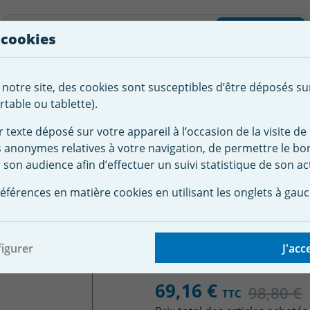
liste d'envies
Rechercher
 cookies
Créer
 notre site, des cookies sont susceptibles d’être déposés su
tement de
Robot
Chauffage &
Couverture
Autour de la
l'eau
Piscine
Désumi
Sécurité
piscine
table ou tablette).
r texte déposé sur votre appareil à l’occasion de la visite de 
s anonymes relatives à votre navigation, de permettre le b
 piscine
Accessoire robot Zodiac Baracuda
Pack Filtre fin e
 son audience afin d’effectuer un suivi statistique de son act
e fin et Brosses Robot 
éférences en matière cookies en utilisant les onglets à gauc
igurer
J'acc
69,16 €
98,80 €
TTC