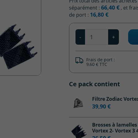
Prix total des articles achetés
66,40 €
séparément :
, et frai
16,80 €
de port :
Qté
-
+
Frais de port :
9,60 € TTC
Ce pack contient
Filtre Zodiac Vorte
39,90 €
Brosses à lamelles 
Vortex 2- Vortex 3
26,50 €