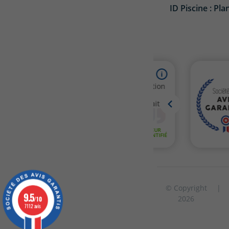
ID Piscine : Pla
© Copyright
|
9.5
2026
/10
7112 avis