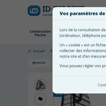
Créer
Connexion
Ajouter à ma 
une
Vos paramètres de
liste
Vous
devez
d'envies
être
Lors de la consultation de
Construction
Revêtement
Pompe
Trai
connecté
Piscine
Piscine
Filtration
(ordinateur, téléphone por
Nom de
pour
la liste
ajouter
Un « cookie » est un fichie
d'envies
des
collecter des information
Accueil
Robot Piscine
Accessoire robot
produits
notre site et d’en mesurer
Pack Filtr
à
Vous pouvez régler vos pr
votre
liste
d'envies.
Conf
Promo !
-30%