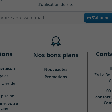
d'utilisation du site.
S’abonner
ions
Cont
Nos bons plans
ivraison
Nouveautés
ZA La Bo
gales
Promotions
C
rales de
09
 piscine
contact
Con
ine, votre
scine