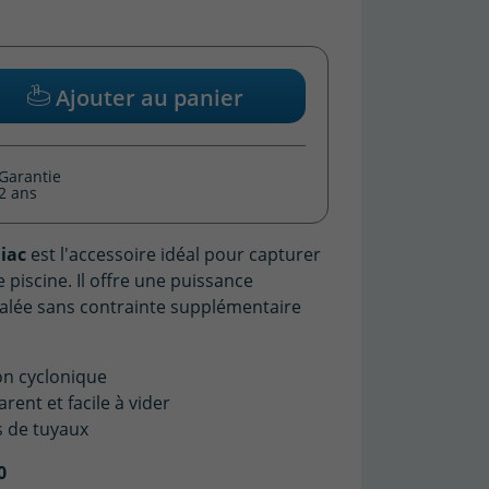
Ajouter au panier
(18 avis)
Garantie
2 ans
diac
est l'accessoire idéal pour capturer
 piscine. Il offre une puissance
galée sans contrainte supplémentaire
ion cyclonique
arent et facile à vider
s de tuyaux
0