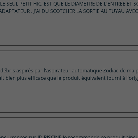
 SEUL PETIT HIC, EST QUE LE DIAMETRE DE L'ENTREE ET SO
 ADAPTATEUR . J'AI DU SCOTCHER LA SORTIE AU TUYAU AVEC
et débris aspirés par l'aspirateur automatique Zodiac de ma p
t bien plus efficace que le produit équivalent fourni à l'ori
oncurrences sur ID PISCINE.Je recommande ce produit ainsi q