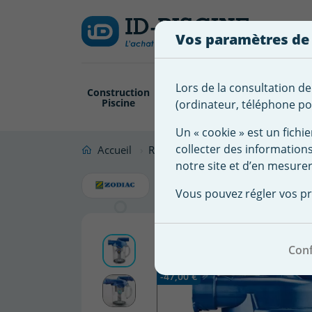
Créer
Connexion
Ajouter à ma 
une
Vos paramètres de
liste
Vous
devez
d'envies
être
Lors de la consultation de
Construction
Revêtement
Pompe
Trai
connecté
Piscine
Piscine
Filtration
(ordinateur, téléphone por
Nom de
pour
la liste
ajouter
Un « cookie » est un fichie
d'envies
des
collecter des information
Accueil
Robot Piscine
Accessoire robot
produits
notre site et d’en mesurer
Piège à fe
à
Vous pouvez régler vos pr
votre
liste
d'envies.
Conf
Promo !
-47,00 €