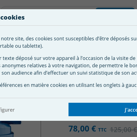
liste d'envies
Rechercher
 cookies
Créer
 notre site, des cookies sont susceptibles d’être déposés su
tement de
Robot
Chauffage &
Couverture
Autour de la
l'eau
Piscine
Désumi
Sécurité
piscine
table ou tablette).
r texte déposé sur votre appareil à l’occasion de la visite de 
s anonymes relatives à votre navigation, de permettre le b
 piscine
Accessoire robot Zodiac Baracuda
Piège à feuilles 
 son audience afin d’effectuer un suivi statistique de son act
uilles Cyclonic Leaf C
éférences en matière cookies en utilisant les onglets à gauc
igurer
J'acc
78,00 €
125,00 
TTC