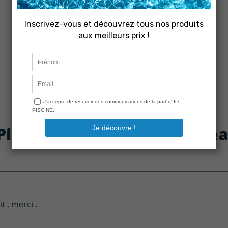
 Piège à feuilles Cyclonic L
t , merci .