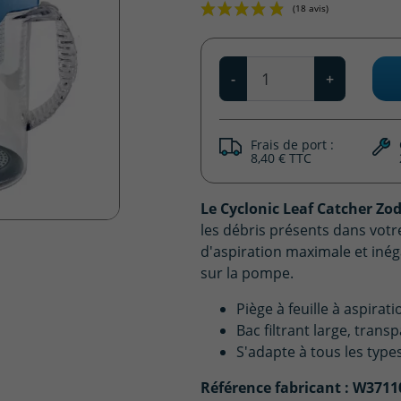
Qté
-
+
Frais de port :
8,40 € TTC
Le Cyclonic Leaf Catcher Zo
les débris présents dans votre
d'aspiration maximale et iné
sur la pompe.
Piège à feuille à aspirat
Bac filtrant large, transp
S'adapte à tous les type
Référence fabricant : W3711