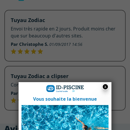
Tuyau Zodiac
Envoi très rapide en 2 jours. Produit moins cher
que sur beaucoup d'autres sites.
Par Christophe S.
01/09/2017 14:56
Tuyau Zodiac a clipser
Conforme aux attentes. Livraison très rapide.
Par Philippe L.
07/12/2016 21:49
Avis clients