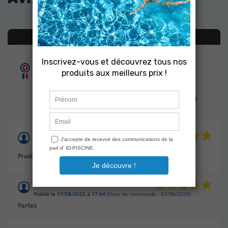
AVIS À PROPOS DU PRODUIT
9
/10
Basé sur 27 avis
Christine B.
Publié le 21/07/2026 à 16:33
(Date de commande : 13/07/2026)
Produit identique à l'original
Didier C.
Publié le 17/08/2025 à 17:04
(Date de commande : 07/08/2025)
Parfait