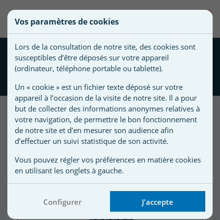
une
0
Vos paramètres de cookies
liste
Vous
Créer une nouvelle liste
devez
d'envies
Lors de la consultation de notre site, des cookies sont
être
Jeu de 6 tuyaux de 1 m
susceptibles d’être déposés sur votre appareil
connecté
TWIST LOCK Robot
Nom de
(ordinateur, téléphone portable ou tablette).
pour
hydraulique Zodiac
la liste
ajouter
Un « cookie » est un fichier texte déposé sur votre
d'envies
des
appareil à l’occasion de la visite de notre site. Il a pour
produits
but de collecter des informations anonymes relatives à
à
votre navigation, de permettre le bon fonctionnement
Promo !
votre
de notre site et d’en mesurer son audience afin
d’effectuer un suivi statistique de son activité.
liste
-35,00 €
d'envies.
r
Vous pouvez régler vos préférences en matière cookies
en utilisant les onglets à gauche.
r
Configurer
J'accepte
n
s