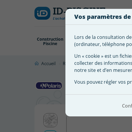
Créer
Connexion
Ajouter à ma 
une
Vos paramètres de
liste
Vous
devez
d'envies
être
Lors de la consultation de
Construction
Revêtement
Pompe
Trai
connecté
Piscine
Piscine
Filtration
(ordinateur, téléphone por
Nom de
pour
la liste
ajouter
Un « cookie » est un fichie
d'envies
des
collecter des information
Accueil
Robot Piscine
Accessoire robot
produits
notre site et d’en mesurer
Flotteur é
à
Vous pouvez régler vos pr
votre
280/360/3
liste
d'envies.
Conf