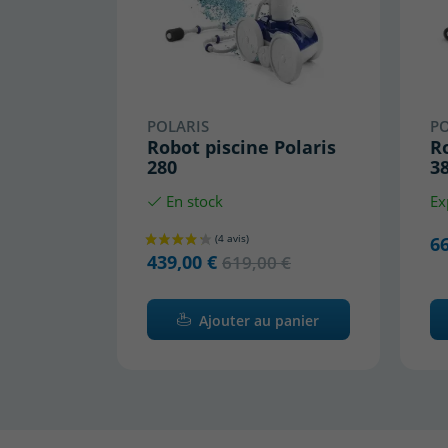
POLARIS
PO
Robot piscine Polaris
Ro
280
3
En stock
Ex
66
439,00 €
619,00 €
Ajouter au panier