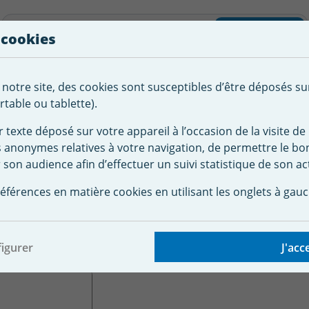
liste d'envies
Rechercher
 cookies
Créer
 notre site, des cookies sont susceptibles d’être déposés su
tement de
Robot
Chauffage &
Couverture
Autour de la
l'eau
Piscine
Désumi
Sécurité
piscine
table ou tablette).
r texte déposé sur votre appareil à l’occasion de la visite de 
s anonymes relatives à votre navigation, de permettre le b
 piscine
Accessoire robot Polaris
Flotteur équilibrage noir
 son audience afin d’effectuer un suivi statistique de son act
quilibrage noir W72302
éférences en matière cookies en utilisant les onglets à gauc
80 Black Max
igurer
J'acc