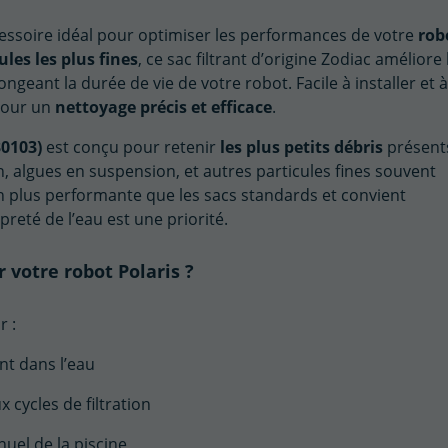
cessoire idéal pour optimiser les performances de votre
rob
ules les plus fines
, ce sac filtrant d’origine Zodiac améliore 
ongeant la durée de vie de votre robot. Facile à installer et à
 pour un
nettoyage précis et efficace
.
30103)
est conçu pour retenir
les plus petits débris
présent
en, algues en suspension, et autres particules fines souvent
 bien plus performante que les sacs standards et convient
eté de l’eau est une priorité.
r votre robot Polaris ?
r :
nt dans l’eau
 cycles de filtration
uel de la piscine