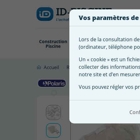
Créer
Connexion
Ajouter à ma 
une
Vos paramètres de
liste
Vous
devez
d'envies
être
Lors de la consultation de
Construction
Revêtement
Pompe
Trai
connecté
Piscine
Piscine
Filtration
(ordinateur, téléphone por
Nom de
pour
la liste
ajouter
Un « cookie » est un fichie
d'envies
des
collecter des information
Accueil
Robot Piscine
Accessoire robot
produits
notre site et d’en mesurer
Sac K14 W7
à
Vous pouvez régler vos pr
votre
liste
d'envies.
Conf