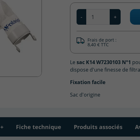
Qté
-
+
Frais de port :
8,40 € TTC
Le
sac K14
W7230103 N°1
po
dispose d'une finesse de filtr
Fixation facile
Sac d'origine
 +
Fiche technique
Produits associés
A