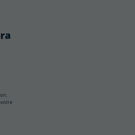
tra
ion.
 votre