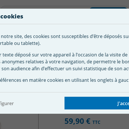
liste d'envies
Rechercher
 cookies
Créer
 notre site, des cookies sont susceptibles d’être déposés su
tement de
Robot
Chauffage &
Couverture
Autour de la
l'eau
Piscine
Désumi
Sécurité
piscine
table ou tablette).
r texte déposé sur votre appareil à l’occasion de la visite de 
s anonymes relatives à votre navigation, de permettre le b
 piscine
Accessoire robot Polaris
Sac K14 W7230103 N°1 ultr
 son audience afin d’effectuer un suivi statistique de son act
230103 N°1 ultra fin r
éférences en matière cookies en utilisant les onglets à gauc
igurer
J'acc
59,90 €
TTC