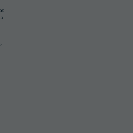
ot
la
s