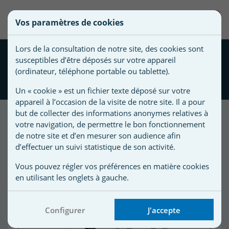
une
0
Vos paramètres de cookies
liste
Vous
Créer une nouvelle liste
devez
d'envies
Lors de la consultation de notre site, des cookies sont
être
Kit remplacement robinets
susceptibles d’être déposés sur votre appareil
connecté
chaud / froid douche
Nom de
(ordinateur, téléphone portable ou tablette).
pour
GIORDANO
la liste
ajouter
Un « cookie » est un fichier texte déposé sur votre
d'envies
des
appareil à l’occasion de la visite de notre site. Il a pour
produits
but de collecter des informations anonymes relatives à
à
votre navigation, de permettre le bon fonctionnement
votre
de notre site et d’en mesurer son audience afin
d’effectuer un suivi statistique de son activité.
liste
d'envies.
r
Vous pouvez régler vos préférences en matière cookies
en utilisant les onglets à gauche.
r
Configurer
J'accepte
n
s