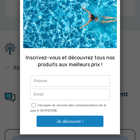
Fiche technique
Référence :
170566
Avis clients sur : Kit remplacement
robinets chaud / froid douche
GIORDANO