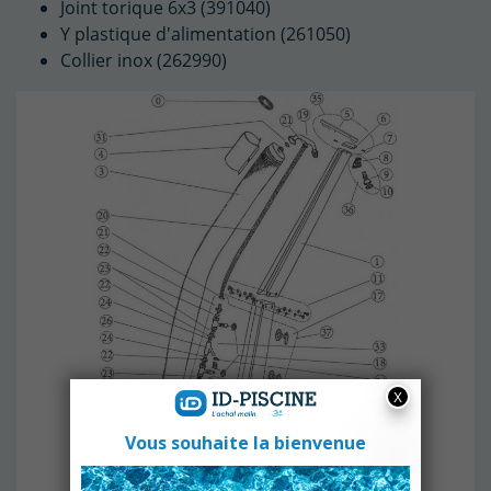
Joint torique 6x3 (391040)
Y plastique d'alimentation (261050)
Collier inox (262990)