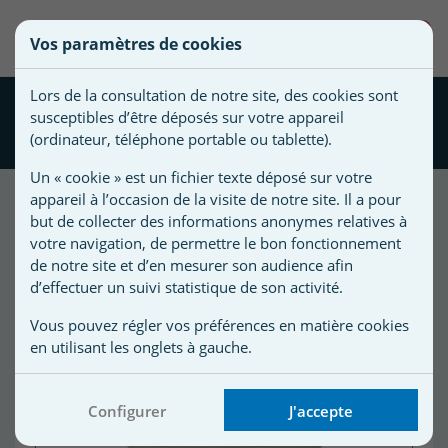
une
0
Vos paramètres de cookies
liste
Vous
Créer une nouvelle liste
devez
d'envies
Lors de la consultation de notre site, des cookies sont
être
Fauteuil piscine Baby
susceptibles d’être déposés sur votre appareil
connecté
Boon's
Nom de
(ordinateur, téléphone portable ou tablette).
pour
la liste
ajouter
Un « cookie » est un fichier texte déposé sur votre
d'envies
des
appareil à l’occasion de la visite de notre site. Il a pour
produits
but de collecter des informations anonymes relatives à
à
votre navigation, de permettre le bon fonctionnement
votre
de notre site et d’en mesurer son audience afin
d’effectuer un suivi statistique de son activité.
liste
d'envies.
r
Vous pouvez régler vos préférences en matière cookies
en utilisant les onglets à gauche.
r
Configurer
J'accepte
n
s