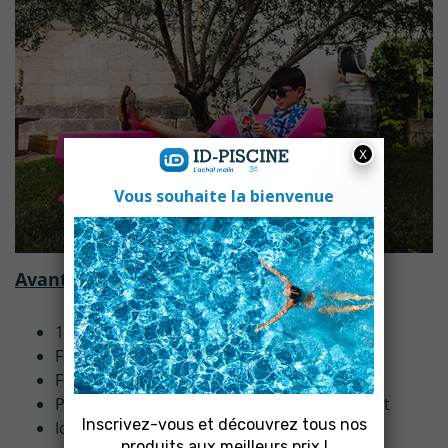
Avantages du fauteuil Baby Boon's :
100% étanche
Fabriqué en France
Flottant
Plusieurs coloris selon votre environnement
Idéal pour les petits espaces