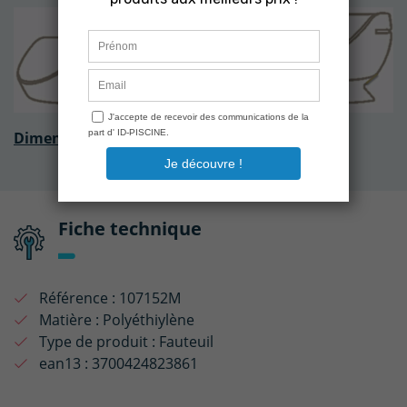
Dimensions (D x H)
:
47 cm x 63 cm
Fiche technique
Référence :
107152M
Matière :
Polyéthiylène
Type de produit :
Fauteuil
ean13 :
3700424823861