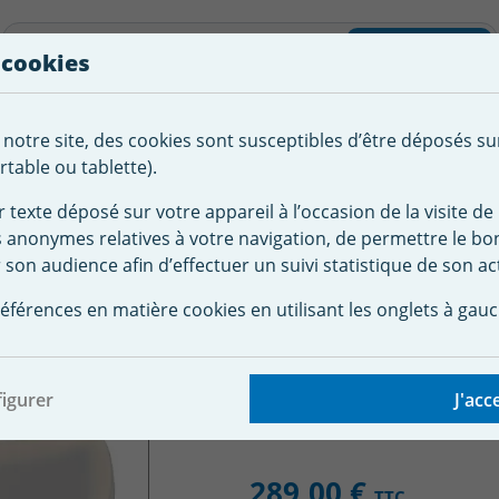
liste d'envies
Rechercher
 cookies
Créer
 notre site, des cookies sont susceptibles d’être déposés su
tement de
Robot
Chauffage &
Couverture
Autour de la
l'eau
Piscine
Désumi
Sécurité
piscine
table ou tablette).
r texte déposé sur votre appareil à l’occasion de la visite de 
s anonymes relatives à votre navigation, de permettre le b
 piscine
Mobilier jardin
Fauteuil piscine Baby Boon's
 son audience afin d’effectuer un suivi statistique de son act
iscine Baby Boon's
éférences en matière cookies en utilisant les onglets à gauc
igurer
J'acc
289,00 €
TTC