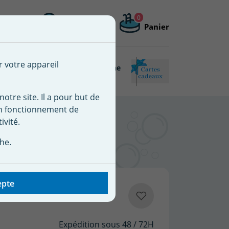
0
Me connecter
Mon compte
Panier
 une nouvelle liste
r votre appareil
Piscine
Matériel de piscine
Connectée
reconditionné
notre site. Il a pour but de
on fonctionnement de
ivité.
he.
epte
Expédition sous 48 / 72H