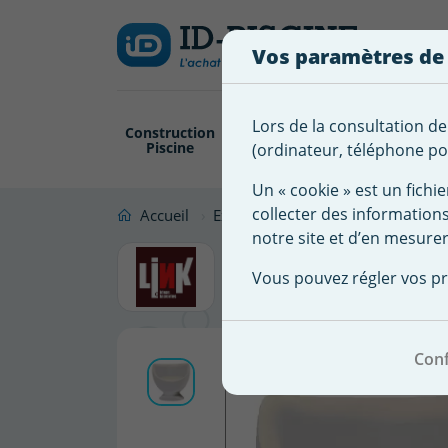
Créer
Connexion
Ajouter à ma 
une
Vos paramètres de
liste
Vous
devez
d'envies
être
Lors de la consultation de
Construction
Revêtement
Pompe
Trai
connecté
Piscine
Piscine
Filtration
(ordinateur, téléphone por
Nom de
pour
la liste
ajouter
Un « cookie » est un fichie
d'envies
des
collecter des information
Accueil
Extérieur Abord Piscine
Abords
produits
notre site et d’en mesurer
Fauteuil p
à
Vous pouvez régler vos pr
votre
liste
d'envies.
Conf