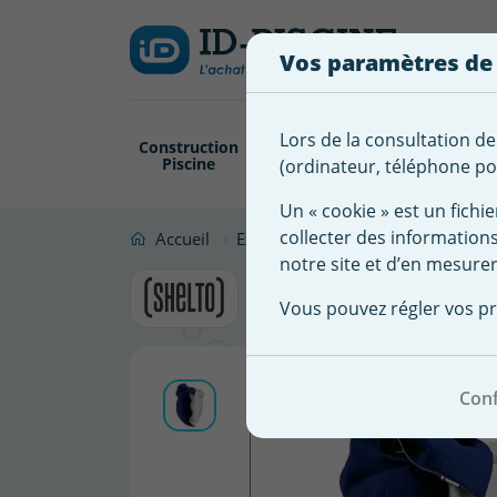
Créer
Connexion
Ajouter à ma 
une
Vos paramètres de
liste
Vous
devez
d'envies
être
Lors de la consultation de
Construction
Revêtement
Pompe
Trai
connecté
Piscine
Piscine
Filtration
(ordinateur, téléphone por
Nom de
pour
la liste
ajouter
Un « cookie » est un fichie
d'envies
des
collecter des information
Accueil
Extérieur Abord Piscine
Abords
produits
notre site et d’en mesurer
Pouf pisci
à
Vous pouvez régler vos pr
votre
liste
d'envies.
Conf