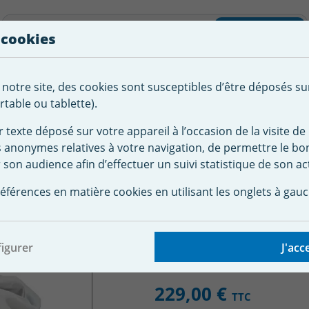
liste d'envies
Rechercher
 cookies
Créer
 notre site, des cookies sont susceptibles d’être déposés su
tement de
Robot
Chauffage &
Couverture
Autour de la
l'eau
Piscine
Désumi
Sécurité
piscine
table ou tablette).
r texte déposé sur votre appareil à l’occasion de la visite de 
s anonymes relatives à votre navigation, de permettre le b
 piscine
Mobilier jardin
Pouf piscine bi color Shelto
 son audience afin d’effectuer un suivi statistique de son act
ne bi color Shelto
éférences en matière cookies en utilisant les onglets à gauc
igurer
J'acc
229,00 €
TTC