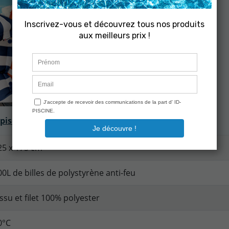
 piscine SHELTO :
25 x 175 cm
00L de billes de polystyrène anti-feu
issu et filet 100% polyester
0°C