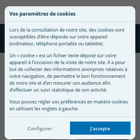
une
0
Vos paramètres de cookies
liste
Vous
Créer une nouvelle liste
devez
d'envies
Lors de la consultation de notre site, des cookies sont
être
Luminaire StarLight SIRIO
susceptibles d’être déposés sur votre appareil
connecté
Circulaire
Nom de
(ordinateur, téléphone portable ou tablette).
pour
la liste
ajouter
Un « cookie » est un fichier texte déposé sur votre
d'envies
des
appareil à l’occasion de la visite de notre site. Il a pour
produits
but de collecter des informations anonymes relatives à
à
votre navigation, de permettre le bon fonctionnement
votre
de notre site et d’en mesurer son audience afin
d’effectuer un suivi statistique de son activité.
liste
d'envies.
r
Vous pouvez régler vos préférences en matière cookies
en utilisant les onglets à gauche.
r
Configurer
J'accepte
n
s