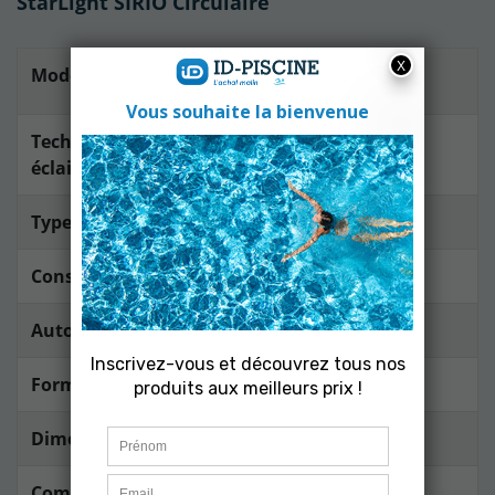
StarLight SIRIO Circulaire
Modèle
SIRIO Circulaire
Technique
Basse consommation LED
éclairage
Type de batterie
Li-ion Polymère 2000 mah
Consommation
1 W
Autonomie
8 à 20 heures
Forme
Circulaire
Dimensions
350 x 350 mm
Commande à
OUI