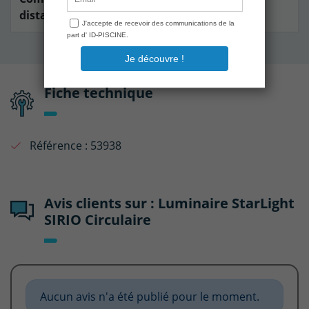
distance
Fiche technique
Référence :
53938
Avis clients sur : Luminaire StarLight
SIRIO Circulaire
Aucun avis n'a été publié pour le moment.