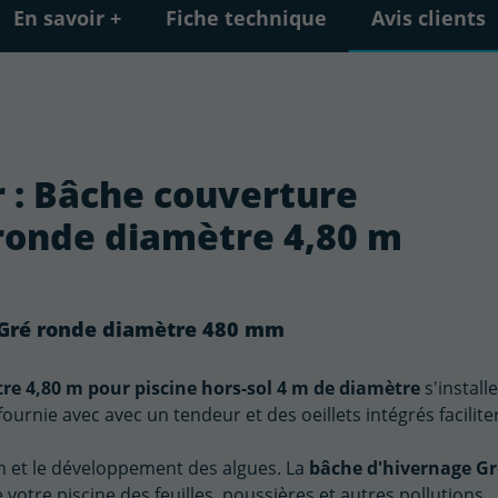
En savoir +
Fiche technique
Avis clients
r : Bâche couverture
ronde diamètre 4,80 m
 Gré ronde diamètre 480 mm
re 4,80 m pour piscine hors-sol 4 m de diamètre
s'installe
ournie avec avec un tendeur et des oeillets intégrés facilite
ion et le développement des algues. La
bâche d'hivernage Gr
 votre piscine des feuilles, poussières et autres pollutions.