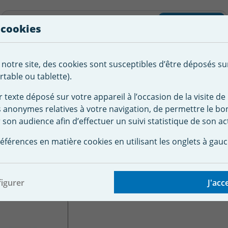
liste d'envies
Rechercher
 cookies
Créer
 notre site, des cookies sont susceptibles d’être déposés su
tement de
Robot
Chauffage &
Couverture
Autour de la
l'eau
Piscine
Désumi
Sécurité
piscine
table ou tablette).
r texte déposé sur votre appareil à l’occasion de la visite de 
s anonymes relatives à votre navigation, de permettre le b
 d'hivernage
Bâche d'hivernage piscine hors sol
Bâche couv
 son audience afin d’effectuer un suivi statistique de son act
verture d'hivernage G
éférences en matière cookies en utilisant les onglets à gauc
4,80 m
igurer
J'acc