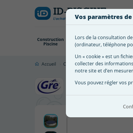
Créer
Connexion
Ajouter à ma 
une
Vos paramètres de
liste
Vous
devez
d'envies
être
Lors de la consultation de
Construction
Revêtement
Pompe
Trai
connecté
Piscine
Piscine
Filtration
(ordinateur, téléphone por
Nom de
pour
la liste
ajouter
Un « cookie » est un fichie
d'envies
des
collecter des information
Accueil
Couverture Abris Piscine
Bâche
produits
notre site et d’en mesurer
Bâche cou
à
Vous pouvez régler vos pr
votre
diamètre 
liste
d'envies.
Conf