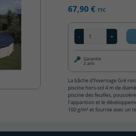
67,90 €
TTC
Qté
-
+
Garantie
2 ans
La bâche d'hivernage Gré ron
piscine hors-sol 4 m de diam
piscine des feuilles, poussière
l'apparition et le développeme
100 g/m² et fournie avec un 