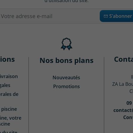
d'utilisation du site.
S’abonner
ions
Cont
Nos bons plans
ivraison
Nouveautés
ZA La Bo
gales
Promotions
C
rales de
09
 piscine
contact
Con
ine, votre
scine
n du site