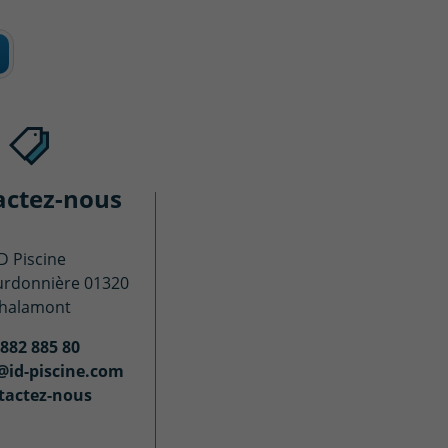
actez-nous
ID Piscine
urdonnière 01320
halamont
 882 885 80
@id-piscine.com
tactez-nous