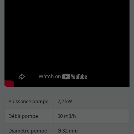
Puissance pompe
2,2 kW
Débit pompe
50 m3/h
Diamètre pompe
Ø 32 mm