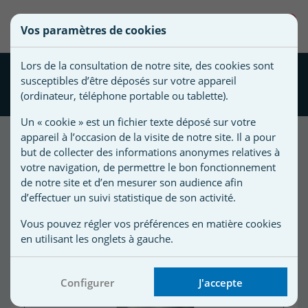
une
0
Vos paramètres de cookies
liste
Vous
Créer une nouvelle liste
devez
d'envies
Lors de la consultation de notre site, des cookies sont
être
Nage à contre courant - Jet
susceptibles d’être déposés sur votre appareil
connecté
Luxe 50m3/h Filtrinov
Nom de
(ordinateur, téléphone portable ou tablette).
pour
la liste
ajouter
Un « cookie » est un fichier texte déposé sur votre
d'envies
des
appareil à l’occasion de la visite de notre site. Il a pour
produits
but de collecter des informations anonymes relatives à
à
votre navigation, de permettre le bon fonctionnement
votre
de notre site et d’en mesurer son audience afin
d’effectuer un suivi statistique de son activité.
liste
d'envies.
r
Vous pouvez régler vos préférences en matière cookies
en utilisant les onglets à gauche.
r
Configurer
J'accepte
n
s