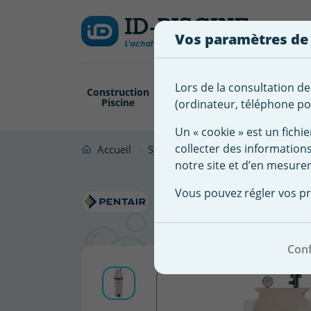
Créer
Connexion
Ajouter à ma 
une
Vos paramètres de
liste
Vous
devez
d'envies
être
Lors de la consultation de
Construction
Revêtement
Pompe
Trai
connecté
Piscine
Piscine
Filtration
(ordinateur, téléphone por
Nom de
pour
la liste
ajouter
Un « cookie » est un fichie
d'envies
des
collecter des information
Accueil
Système Filtration Piscine
Filtr
produits
notre site et d’en mesurer
Filtre à c
à
Vous pouvez régler vos pr
votre
m3/h
liste
d'envies.
Conf