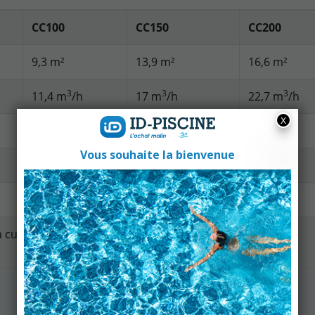
CC100
CC150
CC200
9,3 m²
13,9 m²
16,6 m²
3
3
3
11,4 m
/h
17 m
/h
22,7 m
/h
3,5 bars
3,5 bars
3,5 bars
50 mm
50 mm
50 mm
15 kg
15,9 kg
16,2kg
a cuve