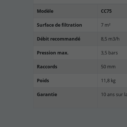
Modèle
CC75
Surface de filtration
7 m²
Débit recommandé
8,5 m3/h
Pression max.
3,5 bars
Raccords
50 mm
Poids
11,8 kg
Garantie
10 ans sur l