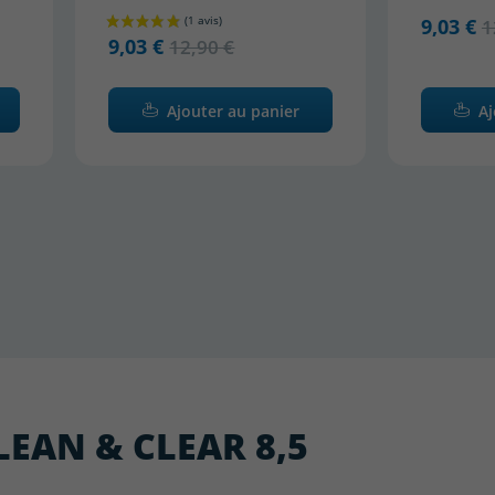
9,03 €
1
9,03 €
12,90 €
Ajouter au panier
Aj
 CLEAN & CLEAR 8,5