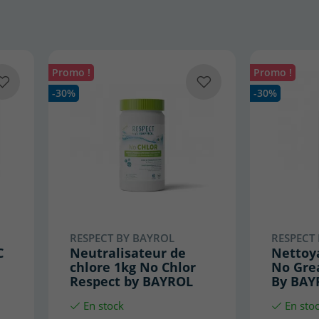
Promo !
Promo !
-30%
-30%
RESPECT BY BAYROL
RESPECT
C
Neutralisateur de
Nettoya
chlore 1kg No Chlor
No Gre
Respect by BAYROL
By BAY
En stock
En sto