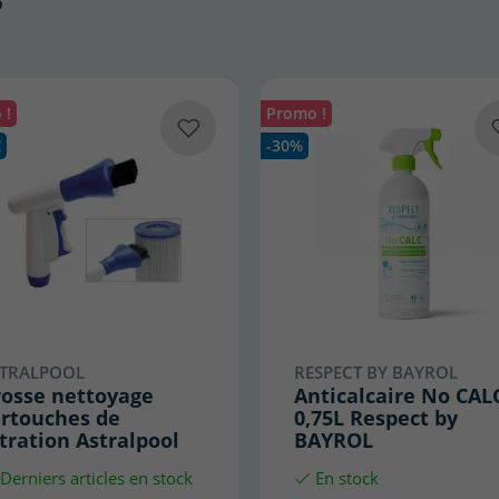
 !
Promo !
€
-30%
STRALPOOL
RESPECT BY BAYROL
rosse nettoyage
Anticalcaire No CAL
artouches de
0,75L Respect by
ltration Astralpool
BAYROL
Derniers articles en stock
En stock