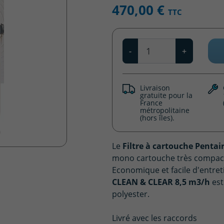
470,00 €
TTC
Qté
-
+
Livraison
gratuite pour la
France
métropolitaine
(hors îles).
Le
Filtre à cartouche Penta
mono cartouche très compact à
Economique et facile d'entret
CLEAN & CLEAR 8,5 m3/h
est
polyester.
Livré avec les raccords