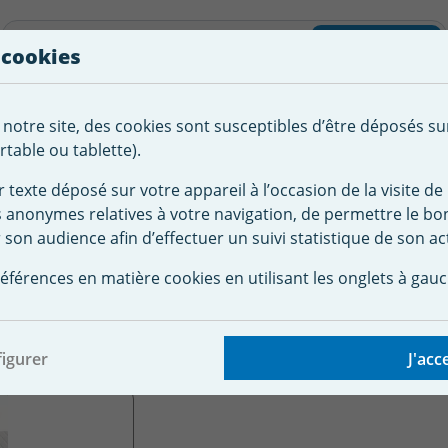
liste d'envies
Rechercher
 cookies
Créer
 notre site, des cookies sont susceptibles d’être déposés su
tement de
Robot
Chauffage &
Couverture
Autour de la
l'eau
Piscine
Désumi
Sécurité
piscine
table ou tablette).
r texte déposé sur votre appareil à l’occasion de la visite de 
s anonymes relatives à votre navigation, de permettre le b
e à cartouches
Filtre à cartouche Pentair CLEAN & CLEAR 8,5 m
 son audience afin d’effectuer un suivi statistique de son act
artouche Pentair CLEA
éférences en matière cookies en utilisant les onglets à gauc
igurer
J'acc