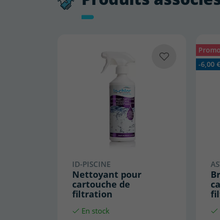
Promo
-6,00 
ID-PISCINE
A
Nettoyant pour
B
cartouche de
c
filtration
fi
En stock