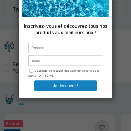
Type de cartouche
Compatible
Fiche technique
Référence :
PC135
Type de cartouche :
Compatible
Produits associés
Promo !