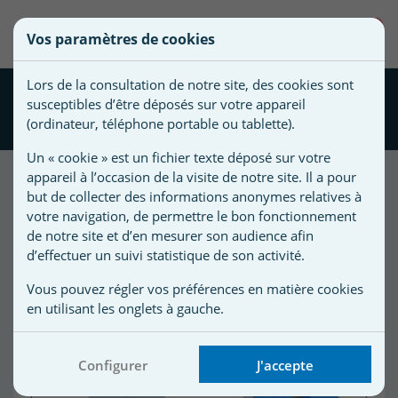
une
0
Vos paramètres de cookies
liste
Vous
Créer une nouvelle liste
devez
d'envies
Lors de la consultation de notre site, des cookies sont
être
Cartouche de filtration
susceptibles d’être déposés sur votre appareil
connecté
compatible Weltico C6
Nom de
(ordinateur, téléphone portable ou tablette).
pour
la liste
ajouter
Un « cookie » est un fichier texte déposé sur votre
d'envies
des
appareil à l’occasion de la visite de notre site. Il a pour
produits
but de collecter des informations anonymes relatives à
à
votre navigation, de permettre le bon fonctionnement
votre
de notre site et d’en mesurer son audience afin
d’effectuer un suivi statistique de son activité.
liste
d'envies.
r
Vous pouvez régler vos préférences en matière cookies
en utilisant les onglets à gauche.
r
Configurer
J'accepte
n
s