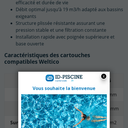
efficacité et durée de vie
Débit optimal jusqu’à 19 m3/h adapté aux bassins
exigeants
Structure plissée résistante assurant une
pression stable et une filtration constante
Installation rapide avec poignée supérieure et
base ouverte
Caractéristiques des cartouches
compatibles Weltico
Modèle
C5
C6
Longueur
529 mm
660 mm
Diamètre
186,5 mm
186,5 mm
Surface de filtration
7,06 m2
8,83 m2