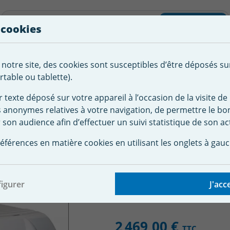
liste d'envies
Rechercher
 cookies
Créer
 notre site, des cookies sont susceptibles d’être déposés su
tement de
Robot
Chauffage &
Couverture
Autour de la
l'eau
Piscine
Désumi
Sécurité
piscine
table ou tablette).
r texte déposé sur votre appareil à l’occasion de la visite de 
s anonymes relatives à votre navigation, de permettre le b
e de filtration piscine
Blocs de filtration hors bord
Bloc fi
 son audience afin d’effectuer un suivi statistique de son act
ant Filtrinov MX18 Sta
éférences en matière cookies en utilisant les onglets à gauc
igurer
J'acc
2 469,00 €
TTC