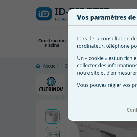
Créer
Connexion
Ajouter à ma 
une
Vos paramètres de
liste
Vous
devez
d'envies
être
Lors de la consultation de
Construction
Revêtement
Pompe
Trai
connecté
Piscine
Piscine
Filtration
(ordinateur, téléphone por
Nom de
pour
la liste
ajouter
Un « cookie » est un fichie
d'envies
des
collecter des information
Accueil
Système Filtration Piscine
Group
produits
notre site et d’en mesurer
Bloc filtr
à
Vous pouvez régler vos pr
votre
liste
d'envies.
Conf