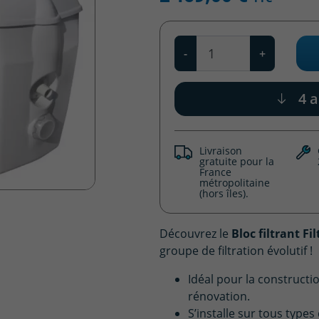
Qté
-
+
4 a
Livraison
gratuite pour la
France
métropolitaine
(hors îles).
Découvrez le
Bloc filtrant F
groupe de filtration évolutif !
Idéal pour la constructio
rénovation.
S’installe sur tous type