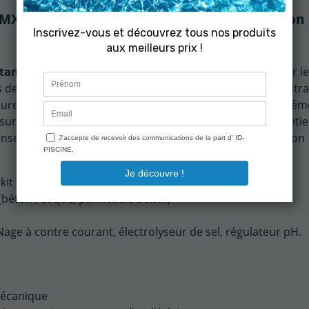
v MX18 Standard 18 m3/h, le groupe de filtration
 Standard 18 m³/h
, compact et évolutif, il a été conçu pour l
ts de construction neuve comme de rénovation, ce bloc filtr
uctures : béton, coque, panneaux ou bois. Grâce à son systèm
sure une eau propre et limpide tout en simplifiant l’entreti
’ensemble des équipements essentiels pour une installation
kit ou prêt au bain) et la rénovation.
s (béton , coque, panneaux, bois…)
Nage à contre courant, électrolyseur de sel, régulateur pH.
mécanique