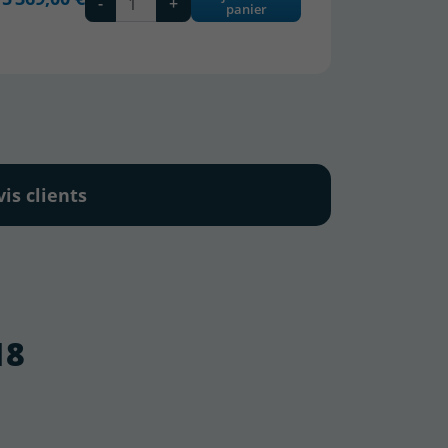
-
+
panier
vis clients
18