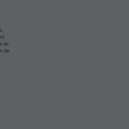
es
ant
e de
en de