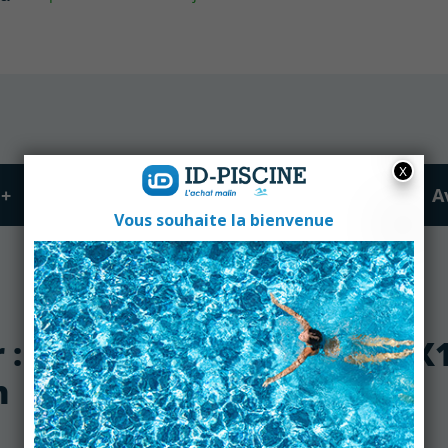
 +
Fiche technique
Produits associés
A
 : Bloc filtrant Filtrinov MX
h