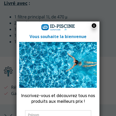
Livré avec
:
1 filtre principal 1L de 470 μ
2 sur-filtres de 20 μ
1 manche télescopique
1 chargeur
1 support mural
Fiche technique
Référence :
MHV20
Garantie :
2 ans
Produits associés