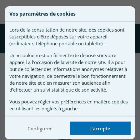
une
0
Vos paramètres de cookies
liste
Vous
Créer une nouvelle liste
devez
d'envies
Lors de la consultation de notre site, des cookies sont
être
Aspirateur manuel piscine
susceptibles d’être déposés sur votre appareil
connecté
Zodiac Serenit MHV20
Nom de
(ordinateur, téléphone portable ou tablette).
pour
la liste
ajouter
Un « cookie » est un fichier texte déposé sur votre
d'envies
des
appareil à l’occasion de la visite de notre site. Il a pour
produits
but de collecter des informations anonymes relatives à
Nouveau produit
à
votre navigation, de permettre le bon fonctionnement
votre
de notre site et d’en mesurer son audience afin
d’effectuer un suivi statistique de son activité.
liste
d'envies.
r
Vous pouvez régler vos préférences en matière cookies
en utilisant les onglets à gauche.
r
Configurer
J'accepte
n
s