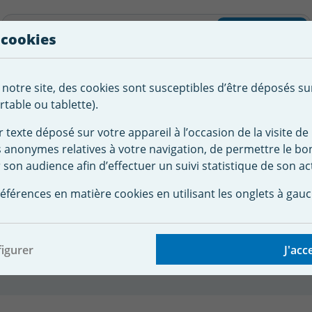
liste d'envies
Rechercher
 cookies
Créer
 notre site, des cookies sont susceptibles d’être déposés su
tement de
Robot
Chauffage &
Couverture
Autour de la
l'eau
Piscine
Désumi
Sécurité
piscine
table ou tablette).
r texte déposé sur votre appareil à l’occasion de la visite de 
s anonymes relatives à votre navigation, de permettre le b
 piscine
Accessoire robot Zodiac Baracuda
 son audience afin d’effectuer un suivi statistique de son act
eeRider RF 5400 iQ 60 microns - Double filtration
 robot ZODIAC Voyager 
éférences en matière cookies en utilisant les onglets à gauc
RF 5400 iQ 60 microns 
igurer
J'acc