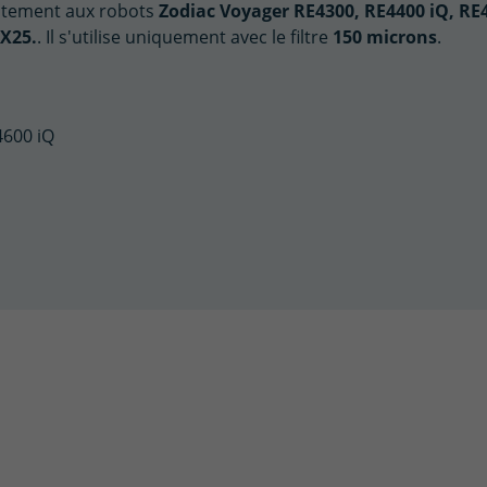
itement aux robots
Zodiac Voyager RE4300, RE4400 iQ, RE
NX25.
. Il s'utilise uniquement avec le filtre
150 microns
.
4600 iQ