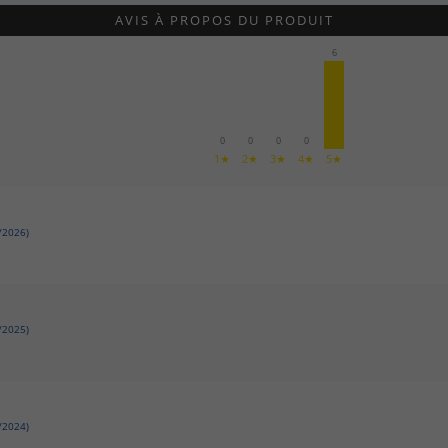
AVIS À PROPOS DU PRODUIT
6
0
0
0
0
1★
2★
3★
4★
5★
/2026)
/2025)
/2024)