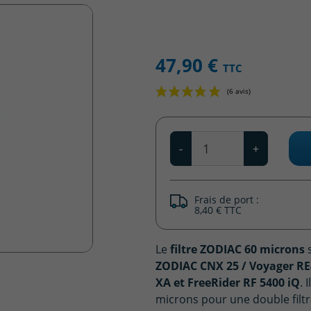
47,90 €
TTC
Qté
-
+
Frais de port :
8,40 € TTC
Le
filtre ZODIAC
60 microns
s
ZODIAC CNX 25 / Voyager RE4
XA et FreeRider RF 5400 iQ
. 
microns pour une double filtr