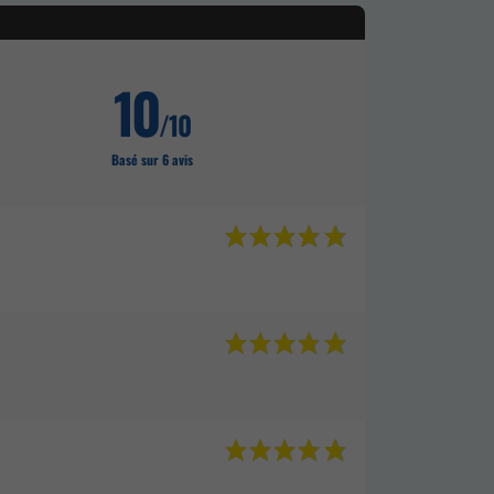
10
/10
Basé sur 6 avis