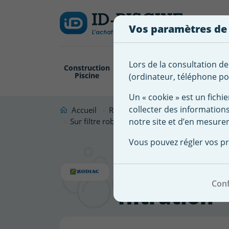
Créer
Connexion
Ajouter à ma 
une
Vos paramètres de
liste
Vous
devez
d'envies
être
Lors de la consultation de
Construction
Revêtement
Pompe
Trai
connecté
Piscine
Piscine
Filtration
(ordinateur, téléphone por
Nom de
pour
la liste
ajouter
Un « cookie » est un fichie
d'envies
des
collecter des information
Accueil
Robot Piscine
Accessoire robot
produits
notre site et d’en mesurer
Sur filtre robot ZODIAC Voyager RE / XA / Fr
à
Sur filtre
Vous pouvez régler vos pr
votre
liste
FreeRider 
d'envies.
Conf
filtration