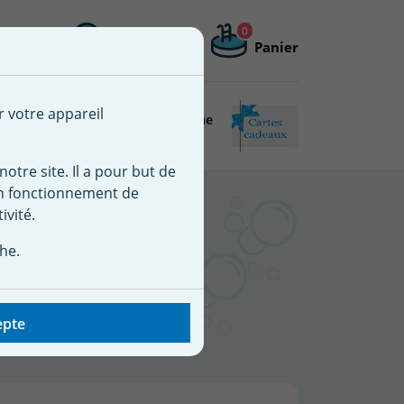
0
Me connecter
Mon compte
Panier
 une nouvelle liste
r votre appareil
Piscine
Matériel de piscine
Connectée
reconditionné
notre site. Il a pour but de
on fonctionnement de
ivité.
RE / XA /
he.
- Double
epte