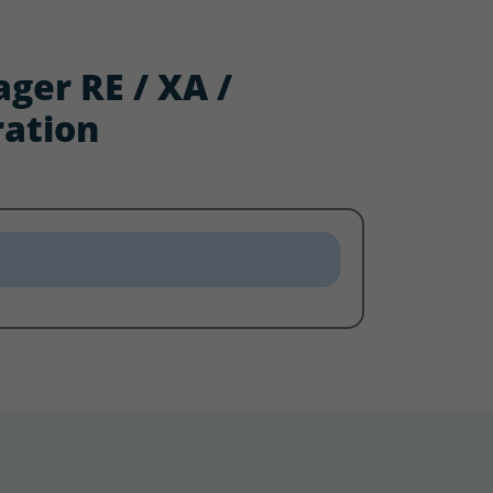
ager RE / XA /
ration